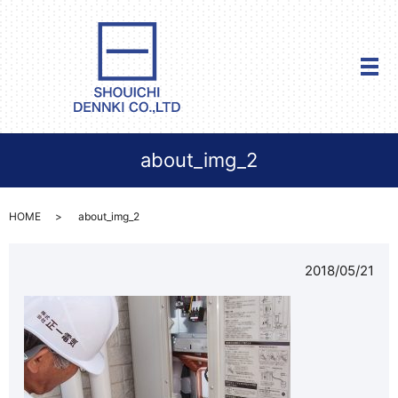
メ
about_img_2
HOME
about_img_2
2018/05/21