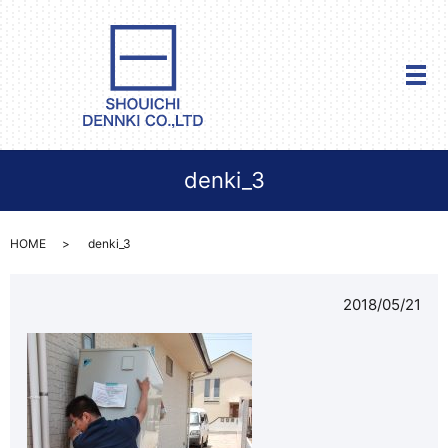
メ
denki_3
HOME
denki_3
2018/05/21