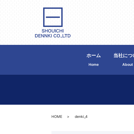
ホーム
当社につ
Home
About
HOME
denki_4