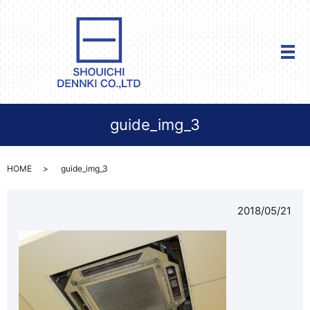
メ
guide_img_3
HOME
guide_img_3
2018/05/21