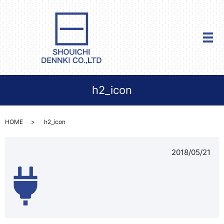
メ
h2_icon
HOME
h2_icon
2018/05/21