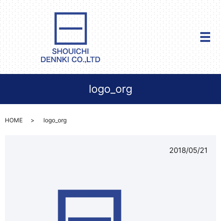
メ
logo_org
HOME
logo_org
2018/05/21